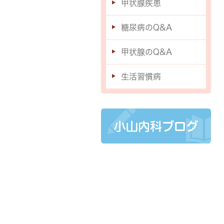
甲状腺疾患
糖尿病のQ&A
甲状腺のQ&A
生活習慣病